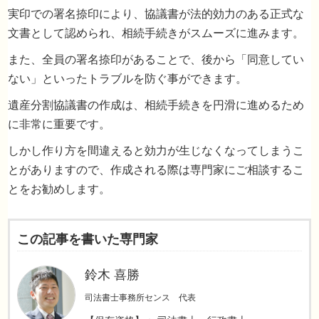
遺産分割協議書の必要性
実印での署名捺印により、協議書が法的効力のある正式な
文書として認められ、相続手続きがスムーズに進みます。
また、全員の署名捺印があることで、後から「同意してい
ない」といったトラブルを防ぐ事ができます。
遺産分割協議書の作成は、相続手続きを円滑に進めるため
に非常に重要です。
しかし作り方を間違えると効力が生じなくなってしまうこ
記載内容
とがありますので、作成される際は専門家にご相談するこ
とをお勧めします。
相続人の情報
この記事を書いた専門家
被相続人の情報
鈴木 喜勝
司法書士事務所センス 代表