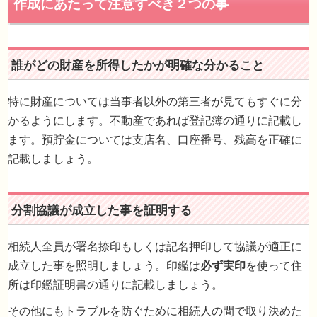
相続人の住所・氏名
特に財産については当事者以外の第三者が見てもすぐに分
かるようにします。不動産であれば登記簿の通りに記載し
ます。預貯金については支店名、口座番号、残高を正確に
記載しましょう。
印鑑証明書の添付
相続人全員が署名捺印もしくは記名押印して協議が適正に
作成にあたって注意すべき２つの事
成立した事を照明しましょう。印鑑は
必ず実印
を使って住
所は印鑑証明書の通りに記載しましょう。
その他にもトラブルを防ぐために相続人の間で取り決めた