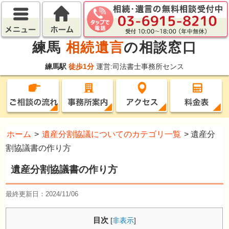
練馬
相続遺言
の相談窓口
練馬駅
徒歩1分
運営:司法書士事務所センス
ホーム
>
遺産分割協議についてのカテゴリ一覧
>
遺産分
割協議書の作り方
遺産分割協議書の作り方
最終更新日：2024/11/06
目次
[
非表示
]