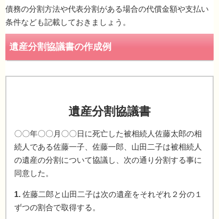
債務の分割方法や代表分割がある場合の代償金額や支払い
誰がどの財産を所得したかが明確な分かること
条件なども記載しておきましょう。
遺産分割協議書
分割協議が成立した事を証明する
〇〇年〇〇月〇〇日に死亡した被相続人佐藤太郎の相
続人である佐藤一子、佐藤一郎、山田二子は被相続人
の遺産の分割について協議し、次の通り分割する事に
同意した。
1.
佐藤二郎と山田二子は次の遺産をそれぞれ２分の１
ずつの割合で取得する。