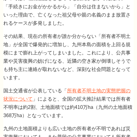
「手続きにお金がかかるから」「自分は住まないから」と
いった理由で、亡くなった祖父母や親の名義のまま放置さ
れるケースが多発しました。
その結果、現在の所有者が誰か分からない「所有者不明土
地」が全国で爆発的に増加し、九州本島の面積を上回る規
模にまで膨れ上がってしまいました。これにより、公共事
2. なぜ今、相続登記が義務化されたのか？
業や災害復興の妨げになる、近隣の空き家が倒壊しそうで
も持ち主に連絡が取れないなど、深刻な社会問題となって
います。
国土交通省が公表している「
所有者不明土地の実態把握の
状況について
」によると、全国の拡大推計結果では所有者
不明率は約2割、土地面積では約410万ha（九州の土地面積
368万ha）となっています。
九州の土地面積よりも広い土地の所有者が不明であれば災
害復興においても、また普段の公共事業においても所有者