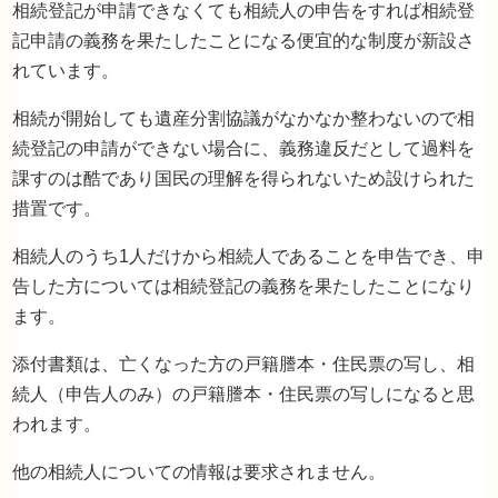
相続登記が申請できなくても相続人の申告をすれば相続登
記申請の義務を果たしたことになる便宜的な制度が新設さ
れています。
相続が開始しても遺産分割協議がなかなか整わないので相
続登記の申請ができない場合に、義務違反だとして過料を
課すのは酷であり国民の理解を得られないため設けられた
措置です。
相続人のうち1人だけから相続人であることを申告でき、申
告した方については相続登記の義務を果たしたことになり
ます。
添付書類は、亡くなった方の戸籍謄本・住民票の写し、相
続人（申告人のみ）の戸籍謄本・住民票の写しになると思
われます。
期限内に登記ができないときはどうすればい
い？
他の相続人についての情報は要求されません。