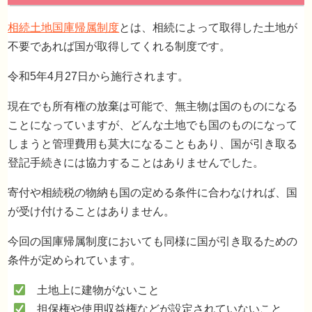
相続土地国庫帰属制度
とは、相続によって取得した土地が
不要であれば国が取得してくれる制度です。
令和5年4月27日から施行されます。
現在でも所有権の放棄は可能で、無主物は国のものになる
所有者の住所・氏名変更の登記申請も義務化
ことになっていますが、どんな土地でも国のものになって
しまうと管理費用も莫大になることもあり、国が引き取る
登記手続きには協力することはありませんでした。
寄付や相続税の物納も国の定める条件に合わなければ、国
が受け付けることはありません。
今回の国庫帰属制度においても同様に国が引き取るための
条件が定められています。
土地上に建物がないこと
担保権や使用収益権などが設定されていないこと