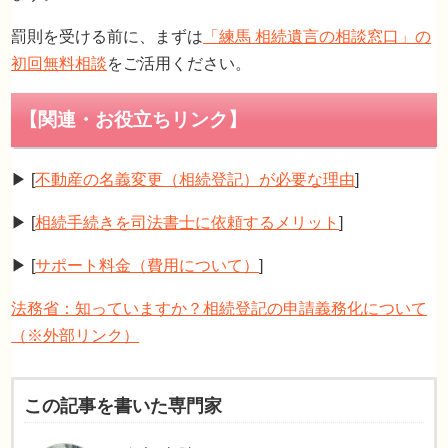
罰則を受ける前に、まずは
「練馬 相続遺言の相談窓口」の
初回無料相談
をご活用ください。
放置するほど手続きは困難に！お早めに司法
▶︎ [
不動産の名義変更（相続登記）が必要な理由
]
士へご相談を
▶︎ [
相続手続きを司法書士に依頼するメリット
]
▶︎ [
サポート料金（費用について）
]
法務省：知っていますか？相続登記の申請義務化について
（※外部リンク）
この記事を書いた専門家