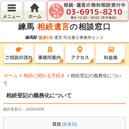
練馬
相続遺言
の相談窓口
練馬駅
徒歩1分
運営:司法書士事務所センス
ホーム
>
相続に関わる手続き
>
相続登記の義務化につい
て
相続登記の義務化について
最終更新日：2026/03/06
目次
[
非表示
]