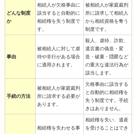
相続人が欠格事由に
被相続人が家庭裁判
どんな制度
該当すると自動的に
所に請求して相続人
か
相続権を失う制度で
から相続資格を奪う
相続人排除との違いは？
す。
制度です。
殺人、虐待、詐欺、
被相続人に対して虐
遺言書の偽造・変
事由
待や非行がある場合
造・破棄・隠匿など
に適用されます。
の重大な違法行為が
該当します。
欠格事由に該当する
被相続人が家庭裁判
と自動的に相続権を
手続の方法
所に請求する必要が
失う制度です。手続
あります。
きはありません。
相続権を失い、遺産
相続権を失わせる事
を受けることはでき