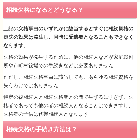
上記の
欠格事由のいずれかに該当するとすぐに相続資格の
喪失の効果は発生し、同時に受遺者となることもできなく
5 相続に関する被相続人の遺言書を偽造、変造、
なります
。
棄、または隠匿した者
欠格の効果が発生するために、他の相続人などが家庭裁判
所や市町村役場での手続きなどは必要ありません。
ただし、相続欠格事由に該当しても、あらゆる相続資格を
失うわけではありません。
相続欠格になるとどうなる？
特定の被相続人と相続欠格者との間で生ずるにすぎず、欠
格者であっても他の者の相続人となることはできますし、
欠格者の子供は代襲相続人となります。