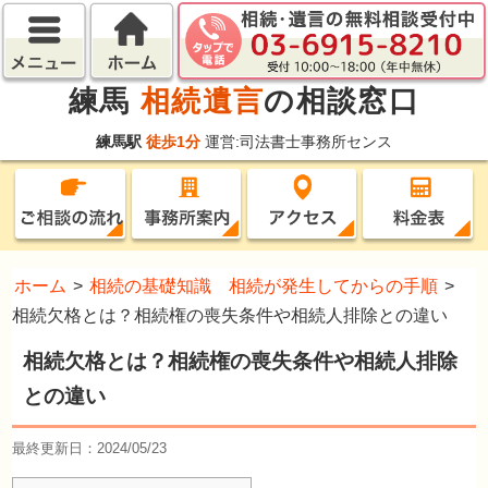
練馬
相続遺言
の相談窓口
練馬駅
徒歩1分
運営:司法書士事務所センス
ホーム
>
相続の基礎知識 相続が発生してからの手順
>
相続欠格とは？相続権の喪失条件や相続人排除との違い
相続欠格とは？相続権の喪失条件や相続人排除
との違い
最終更新日：2024/05/23