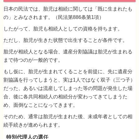
日本の民法では、胎児は相続に関しては「既に生まれたも
の」とみなされます。（民法第886条第1項）
したがって、胎児も相続人としての資格を持ちます。
ただし、胎児が生きた状態で出生することが条件です。
胎児が相続人となる場合、遺産分割協議は胎児が生まれる
夫が事故で亡くなりましたが、現在、私は夫
まで待つのが一般的です。
子を身ごもっています。胎児は相続人になり
もし仮に、胎児が生まれてくることを前提に、先に遺産分
るのでしょうか？また、もし仮に胎児にも相
割協議を行ってしまうと、実は1人ではなく双子（三つ子）
権があるなら遺産分割はどのようにしたらよ
だった、あるいは流産してしまった等の問題が発生した場
のでしょうか？
合、後に各共同相続人の相続分が変わってきてしまうた
め、面倒なことになってきます。
そのため、通常は胎児が生まれた後、未成年者としての相
続手続きが進められます。