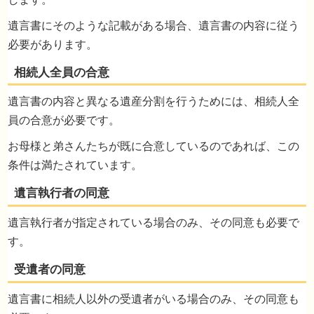
姉と二人で亡くなった父の遺産（土地、現金
遺言書にそのような記載がある場合、遺言書の内容に従う
を、遺産分割協議書を作成して相続したので
必要があります。
が、しばらくして、別の銀行口座に現金（８
０万円）がある事が判明いたしました。分割
議はやり直しとなるでしょうか？
遺言書の内容と異なる遺産分割を行うためには、相続人全
員の合意が必要です。
お母様と弟さんたちが既に合意しているのであれば、この
条件は満たされています。
遺言執行者が指定されている場合のみ、その同意も必要で
す。
遺言書に相続人以外の受遺者がいる場合のみ、その同意も