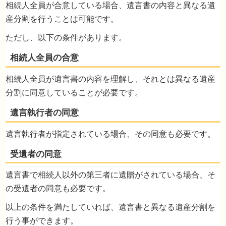
相続人全員が合意している場合、遺言書の内容と異なる遺
産分割を行うことは可能です。
ただし、以下の条件があります。
兄弟３人で父の遺産を相続する事となりまし
相続人全員が遺言書の内容を理解し、それとは異なる遺産
が長男である私が土地と自宅を受け継ぎ、銀
分割に同意していることが必要です。
預金３０００万円を二男、三男で半分ずつ分
る事で合意をしておりますがその場合遺産分
協議書を特に作成する必要はありませんでし
遺言執行者が指定されている場合、その同意も必要です。
うか？
遺言書で相続人以外の第三者に遺贈がされている場合、そ
の受遺者の同意も必要です。
以上の条件を満たしていれば、遺言書と異なる遺産分割を
行う事ができます。