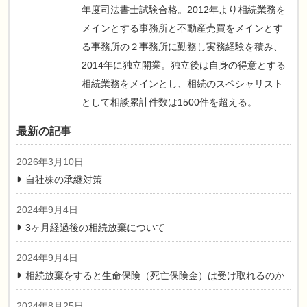
年度司法書士試験合格。2012年より相続業務を
メインとする事務所と不動産売買をメインとす
受遺者の同意
る事務所の２事務所に勤務し実務経験を積み、
2014年に独立開業。独立後は自身の得意とする
相続業務をメインとし、相続のスペシャリスト
として相談累計件数は1500件を超える。
最新の記事
2026年3月10日
父が亡くなり兄弟で遺産分割協議書を作成し
自社株の承継対策
続を行ったのですが、数か月後に父が認知し
愛人の子が現れたのですが？
2024年9月4日
3ヶ月経過後の相続放棄について
2024年9月4日
相続放棄をすると生命保険（死亡保険金）は受け取れるのか
2024年8月25日