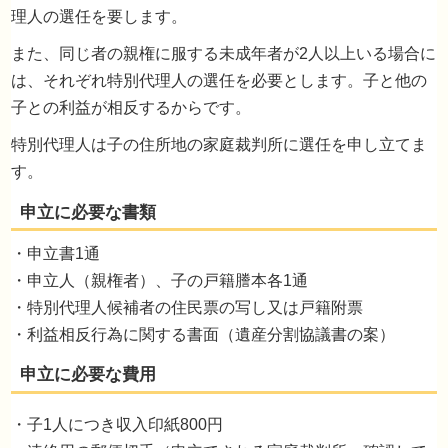
理人の選任を要します。
また、同じ者の親権に服する未成年者が2人以上いる場合に
は、それぞれ特別代理人の選任を必要とします。子と他の
子との利益が相反するからです。
特別代理人は子の住所地の家庭裁判所に選任を申し立てま
す。
・申立書1通
・申立人（親権者）、子の戸籍謄本各1通
相続人に未成年者がいます。どのように遺産
・特別代理人候補者の住民票の写し又は戸籍附票
割協議をすればよろしいでしょうか？
・利益相反行為に関する書面（遺産分割協議書の案）
・子1人につき収入印紙800円