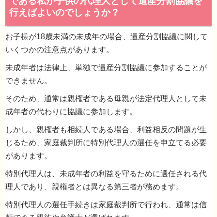
遺産分割のQ&A
お子様が18歳未満の未成年の場合、遺産分割協議に関して
いくつかの注意点があります。
未成年者は法律上、単独で遺産分割協議に参加することが
夫が亡くなりました。相続人は妻である私と
できません。
子ですが、息子はまだ12歳の未成年です。
そのため、通常は親権者である母親が法定代理人として未
である私が子供の代理人として遺産分割協議
成年者の代わりに協議に参加します。
行えばよいのでしょうか？
しかし、親権者も相続人である場合、利益相反の問題が生
じるため、家庭裁判所に特別代理人の選任を申立てる必要
があります。
特別代理人は、未成年者の利益を守るために選任される代
理人であり、親権者とは異なる第三者が務めます。
特別代理人の選任手続きは家庭裁判所で行われ、通常は信