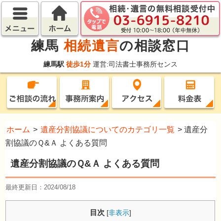
練馬
相続遺言
の相談窓口
練馬駅
徒歩1分
運営:司法書士事務所センス
ホーム
>
遺産分割協議についてのカテゴリ一覧
>
遺産分
割協議のＱ&Ａ よくある質問
遺産分割協議のＱ&Ａ よくある質問
最終更新日：2024/08/18
目次
[
非表示
]