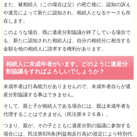
また、被相続人（この場合は父）の死亡後に、認知の訴え
②失踪宣告
や遺言によって新たに認知され、相続人となるケースも存
在します。
このような場合、既に遺産分割協議が終了している場合で
も、新たに認知された相続人は、自分の相続分に相当する
金額を他の相続人に請求する権利があります。
未成年者は行為能力がありませんので、未成年者自らが遺
父の遺産の分割協議を終えたあとに、父の子
産分割協議する事はできません。
名乗る人物が現れました。戸籍を調べてみる
そして、親と子が相続人である場合には、親は未成年者を
と、確かに父が認知した子でした。分割協議
代理することはできません（民法第８２６条）。
一からやり直さなければなりませんか？
つまり、親が、その子とともに遺産分割の協議に参加する
場合には、民法第826条(利益相反行為)の規定により特別代