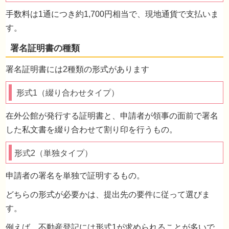
手数料は1通につき約1,700円相当で、現地通貨で支払いま
す。
海外に住んでいる相続人がいて、実印があり
せん。どうしたらよいでしょうか？
署名証明書には2種類の形式があります
形式1（綴り合わせタイプ）
在外公館が発行する証明書と、申請者が領事の面前で署名
した私文書を綴り合わせて割り印を行うもの。
署名証明書とは？
形式2（単独タイプ）
申請者の署名を単独で証明するもの。
どちらの形式が必要かは、提出先の要件に従って選びま
す。
例えば、不動産登記には形式1が求められることが多いで