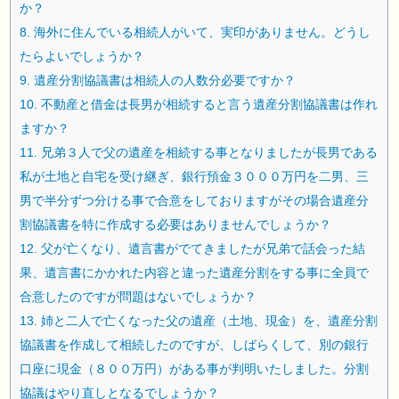
か？
8.
海外に住んでいる相続人がいて、実印がありません。どうし
たらよいでしょうか？
9.
遺産分割協議書は相続人の人数分必要ですか？
10.
不動産と借金は長男が相続すると言う遺産分割協議書は作れ
ますか？
11.
兄弟３人で父の遺産を相続する事となりましたが長男である
私が土地と自宅を受け継ぎ、銀行預金３０００万円を二男、三
男で半分ずつ分ける事で合意をしておりますがその場合遺産分
割協議書を特に作成する必要はありませんでしょうか？
12.
父が亡くなり、遺言書がでてきましたが兄弟で話会った結
果、遺言書にかかれた内容と違った遺産分割をする事に全員で
合意したのですが問題はないでしょうか？
13.
姉と二人で亡くなった父の遺産（土地、現金）を、遺産分割
協議書を作成して相続したのですが、しばらくして、別の銀行
口座に現金（８００万円）がある事が判明いたしました。分割
協議はやり直しとなるでしょうか？