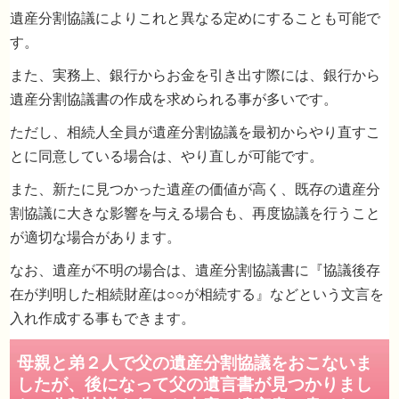
遺産分割協議によりこれと異なる定めにすることも可能で
す。
また、実務上、銀行からお金を引き出す際には、銀行から
遺産分割協議書の作成を求められる事が多いです。
ただし、相続人全員が遺産分割協議を最初からやり直すこ
とに同意している場合は、やり直しが可能です。
父が亡くなり、遺言書がでてきましたが兄弟
話会った結果、遺言書にかかれた内容と違っ
また、新たに見つかった遺産の価値が高く、既存の遺産分
遺産分割をする事に全員で合意したのですが
割協議に大きな影響を与える場合も、再度協議を行うこと
題はないでしょうか？
が適切な場合があります。
なお、遺産が不明の場合は、遺産分割協議書に『協議後存
在が判明した相続財産は○○が相続する』などという文言を
入れ作成する事もできます。
相続人全員の合意