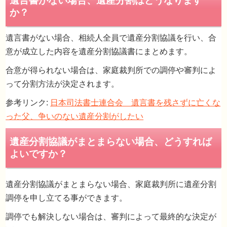
た。分割協議を行った内容と遺言書に書かれ
いた内容が若干違うのですが母と弟も既に分
遺言書がない場合、相続人全員で遺産分割協議を行い、合
協議を行った内容で問題ないと言っているの
意が成立した内容を遺産分割協議書にまとめます。
すがどうしたら良いでしょうか？
合意が得られない場合は、家庭裁判所での調停や審判によ
って分割方法が決定されます。
参考リンク:
日本司法書士連合会 遺言書を残さずに亡くな
った父、争いのない遺産分割がしたい
遺産分割協議がまとまらない場合、家庭裁判所に遺産分割
調停を申し立てる事ができます。
調停でも解決しない場合は、審判によって最終的な決定が
遺言書の内容を確認